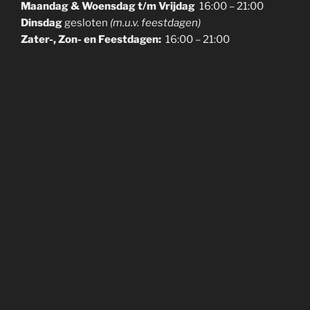
Maandag & Woensdag t/m Vrijdag
16:00 – 21:00
Dinsdag
gesloten
(m.u.v. feestdagen)
Zater-, Zon- en Feestdagen:
16:00 – 21:00
CONTACT INFO
Boterdijk 2, 9765 EA Paterswolde
050 – 309 41 04
info@lotus-paterswolde.nl
Plan uw route